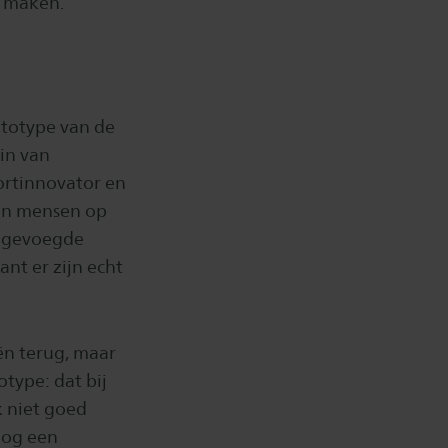
e maken.”
totype van de
uin van
ortinnovator en
van mensen op
oegevoegde
nt er zijn echt
ën terug, maar
otype: dat bij
k niet goed
 nog een