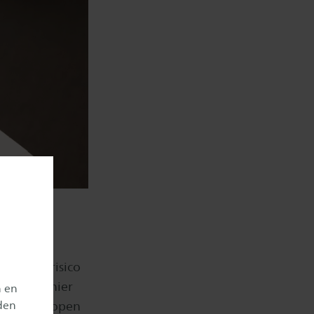
ondheidsrisico
juiste manier
n en
den
ch dan ophopen