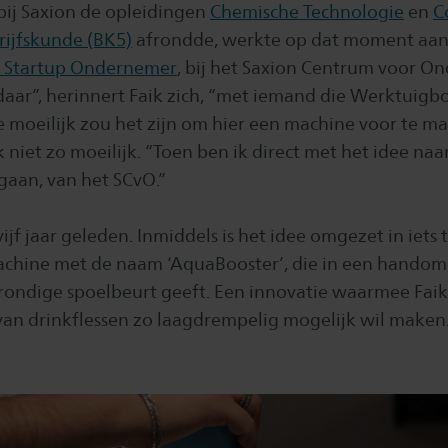
bij Saxion de opleidingen
Chemische Technologie
en
C
rijfskunde (BK5)
afrondde, werkte op dat moment aan
 Startup Ondernemer
, bij het Saxion Centrum voor 
t daar”, herinnert Faik zich, “met iemand die Werktui
 moeilijk zou het zijn om hier een machine voor te ma
 niet zo moeilijk. “Toen ben ik direct met het idee naa
aan, van het SCvO.”
ijf jaar geleden. Inmiddels is het idee omgezet in iets 
hine met de naam ‘AquaBooster’, die in een handomd
grondige spoelbeurt geeft. Een innovatie waarmee Faik
n drinkflessen zo laagdrempelig mogelijk wil maken