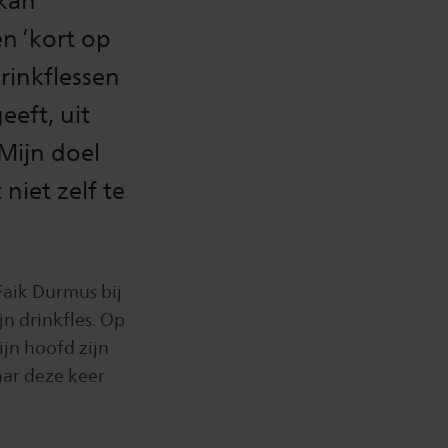
 kan
en ‘kort op
drinkflessen
eft, uit
“Mijn doel
niet zelf te
Faik Durmus bij
n drinkfles. Op
jn hoofd zijn
ar deze keer