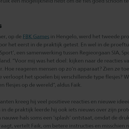
ebruik een mogelijkheid hebt om de fles goed schoon t
s
er, op de
FBK Games
in Hengelo, werd het tweede pro
r het eerst in de praktijk getest. En wel in de proeft
A Sport’, een samenwerking tussen Regieorgaan SIA, Sp
land. “Voor mij was het doel: kijken naar de reacties 
r. Hoe reageren mensen op zo’n apparaat? Zien ze t
verloopt het spoelen bij verschillende type flesjes? Wa
en flesjes op de wereld”, aldus Faik.
anten kreeg hij veel positieve reacties en nieuwe idee
 in de praktijk leerde hij ook iets nieuws over zijn prot
n nauwe hals soms een ‘splash’ ontstaat, omdat de dru
aagt, vertelt Faik, om betere instructies en misschien