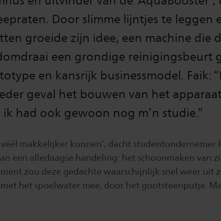
mnus en uitvinder van de ‘AquaBooster’,
epraten. Door slimme lijntjes te leggen 
zitten groeide zijn idee, een machine die 
omdraai een grondige reinigingsbeurt ge
totype en kansrijk businessmodel. Faik: 
eder geval het bouwen van het apparaat 
 ik had ook gewoon nog m’n studie.”
 véél makkelijker kunnen’, dacht studentondernemer 
van een alledaagse handeling: het schoonmaken van zij
ment zou deze gedachte waarschijnlijk snel weer uit zi
met het spoelwater mee, door het gootsteenputje. Ma