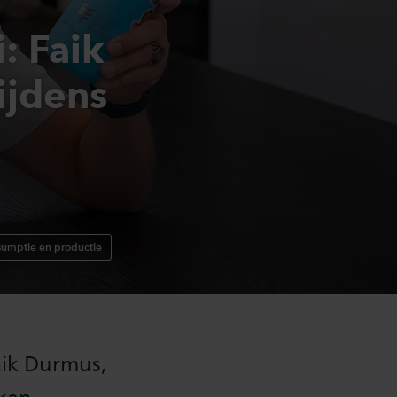
: Faik
ijdens
umptie en productie
aik Durmus,