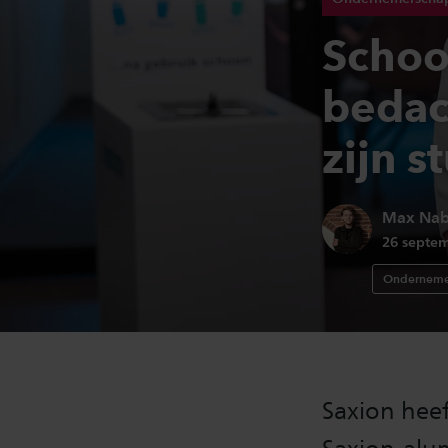
Schoo
bedac
zijn s
Auteur:
Max Na
Publicati
26 septe
Ondernem
Saxion hee