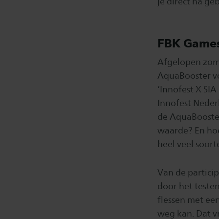
je direct na g
FBK Game
Afgelopen zom
AquaBooster voo
‘Innofest X SI
Innofest Neder
de AquaBooste
waarde? En hoe 
heel veel soort
Van de particip
door het testen
flessen met ee
weg kan. Dat vr