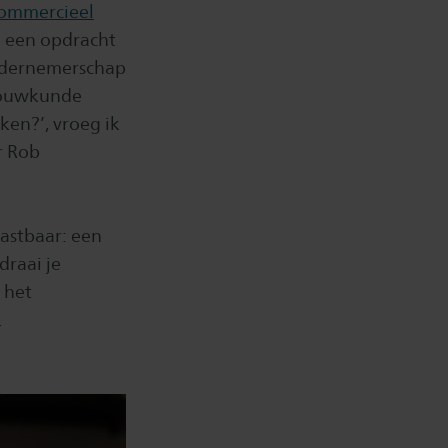
ommercieel
 een opdracht
Ondernemerschap
gbouwkunde
ken?’, vroeg ik
r Rob
tastbaar: een
raai je
 het
.