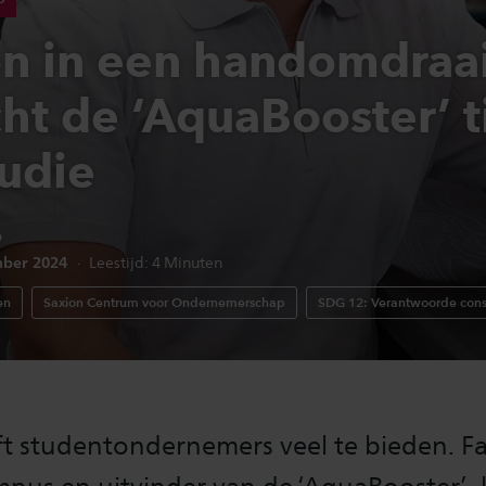
n in een handomdraai
ht de ‘AquaBooster’ t
tudie
b
edatum:
mber 2024
Leestijd:
4
Minuten
en
Saxion Centrum voor Ondernemerschap
SDG 12: Verantwoorde cons
ft studentondernemers veel te bieden. F