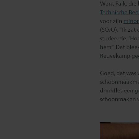
Want Faik, die 
Technische Bed
voor zijn
minor
(SCvO). “Ik za
studeerde. ‘Hoe
hem.” Dat bleek
Reuvekamp geg
Goed, dat was v
schoonmaakmac
drinkfles een 
schoonmaken va