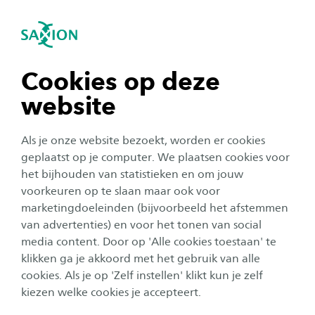
igatie sluiten
Zo
Navigatie openen
Toelatingseisen 2026-2027
Ad Management
Om te beginnen met deze deeltijdopleiding
Subnavigatie tonen
navigatie tonen
Cookies op deze
moet je voldoen aan de toelatingseisen. Kijk
website
hieronder welke vooropleiding, welk profiel en
navigatie tonen
welke vakken je nodig hebt voor toelating.
Als je onze website bezoekt, worden er cookies
Daarnaast beschik je over een relevante
navigatie tonen
geplaatst op je computer. We plaatsen cookies voor
praktijkomgeving.
het bijhouden van statistieken en om jouw
voorkeuren op te slaan maar ook voor
navigatie tonen
marketingdoeleinden (bijvoorbeeld het afstemmen
Persoonlijk Studieadvies op maat gesprek
van advertenties) en voor het tonen van social
media content. Door op 'Alle cookies toestaan' te
navigatie tonen
Benieuwd of deze opleiding bij je past? Vraag dan
klikken ga je akkoord met het gebruik van alle
een Studieadvies op maat gesprek aan. Dit gesprek
cookies. Als je op 'Zelf instellen' klikt kun je zelf
is zowel informerend als adviserend.
kiezen welke cookies je accepteert.