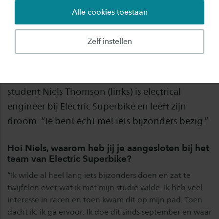
Alle cookies toestaan
Een jaar lang aan batterijen en een motor
sleutelen, om er uiteindelijk voor te zorgen dat
Zelf instellen
het elektrische voertuig snelheden behaalt van
liefst 300 kilometer per uur: welke technische
student wil dat nou niet?! Elektrotechiek-
student Niels Thomson (links) is electrical
engineer bij Electric Superbike en leeft zijn
droom. “Je bent echt met iets bijzonders bezig.”
Hoi Niels, waarom heb jij je aangesloten bij het
team van Electric Superbike?
“Ik wilde al heel lang iets bijzonders doen en zat te
twijfelen over wat ik met mijn studie wilde. Ik heb veel
interesse in racen en toen kwam dit op mijn pad. Toen
dacht ik: ik ga ervoor. Ik doe dit sinds september en waar