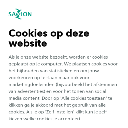
igatie sluiten
Zo
Navigatie openen
navigatie tonen
Cookies op deze
website
navigatie tonen
Als je onze website bezoekt, worden er cookies
navigatie tonen
geplaatst op je computer. We plaatsen cookies voor
het bijhouden van statistieken en om jouw
Onderwijs
voorkeuren op te slaan maar ook voor
navigatie tonen
Niels verdient studiepunten
marketingdoeleinden (bijvoorbeeld het afstemmen
van advertenties) en voor het tonen van social
door een elektrische motor te
media content. Door op 'Alle cookies toestaan' te
navigatie tonen
bouwen
klikken ga je akkoord met het gebruik van alle
cookies. Als je op 'Zelf instellen' klikt kun je zelf
Publicatiedatum:
15 augustus 2019
Leestijd:
2
Minuten
kiezen welke cookies je accepteert.