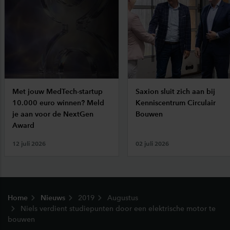
Met jouw MedTech-startup
Saxion sluit zich aan bij
10.000 euro winnen? Meld
Kenniscentrum Circulair
je aan voor de NextGen
Bouwen
Award
12 juli 2026
02 juli 2026
Footer
Home
Nieuws
2019
Augustus
Niels verdient studiepunten door een elektrische motor te
bouwen